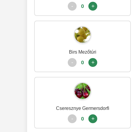
-
+
0
Birs Mezőtúri
-
+
0
Cseresznye Germersdorfi
-
+
0