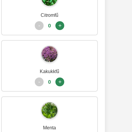
Citromfű
-
+
0
Kakukkfű
-
+
0
Menta