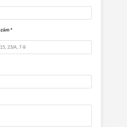
eges beküldés előtt.
zám *
p a további lépésekről.
tést kap.