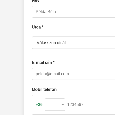
Név *
3
Áttekintheti é
Utca *
4
A sikeres igényl
E-mail cím *
5
Igé
Mobil telefon
+36