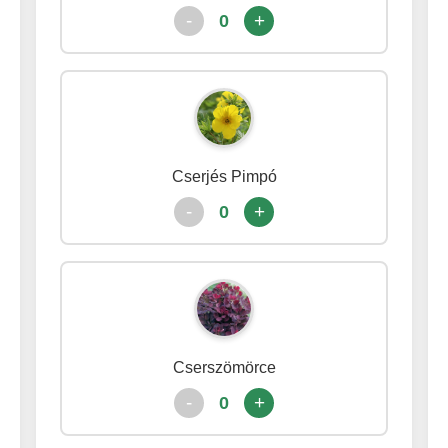
-
+
0
Cserjés Pimpó
-
+
0
Cserszömörce
-
+
0