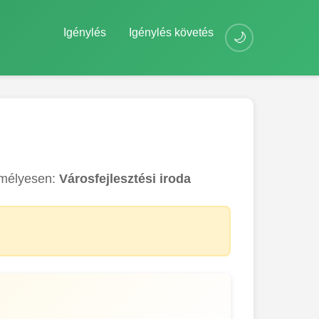
Igénylés
Igénylés követés
🌙
emélyesen:
Városfejlesztési iroda