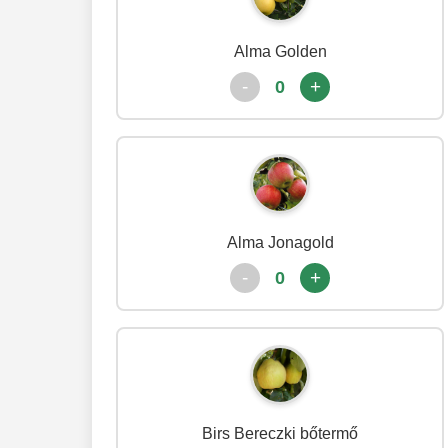
Alma Golden
-
+
0
Alma Jonagold
-
+
0
Birs Bereczki bőtermő