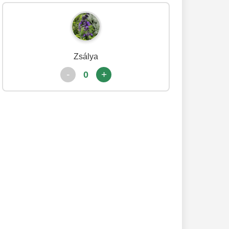
Zsálya
-
+
0