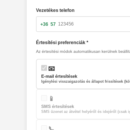
6
Amikor az igénylési határidőnek vég
Vezetékes telefon
+36
57
Értesítési preferenciák *
Az értesítési módok automatikusan kerülnek beállí
📧
E-mail értesítések
Igénylési visszaigazolás és állapot frissítések (kö
📱
SMS értesítések
SMS üzenet az átvétel helyéről és idejéről (csak 
📞