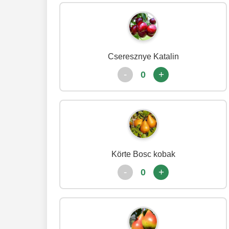
Cseresznye Katalin
-
+
0
Körte Bosc kobak
-
+
0