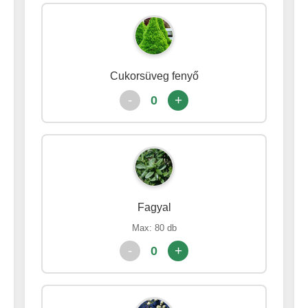
Cukorsüveg fenyő
-
+
0
Fagyal
Max: 80 db
-
+
0