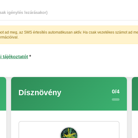
csak igénylés lezárásakor)
ot ad meg, az SMS értesítés automatikusan aktív. Ha csak vezetékes számot ad meg,
ormációival.
 tájékoztatót
*
0/4
Dísznövény