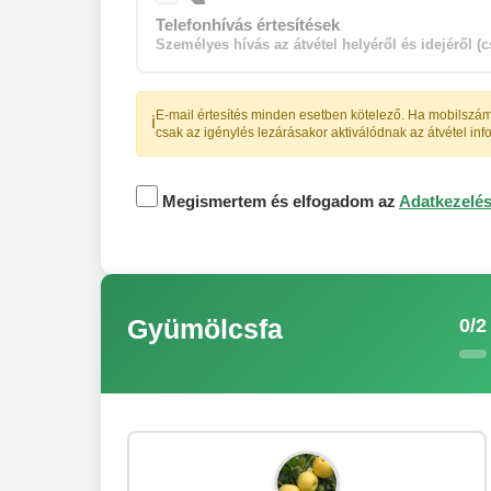
Telefonhívás értesítések
Személyes hívás az átvétel helyéről és idejéről (
E-mail értesítés minden esetben kötelező. Ha mobilszám
ℹ️
csak az igénylés lezárásakor aktiválódnak az átvétel inf
Megismertem és elfogadom az
Adatkezelési
0/2
Gyümölcsfa