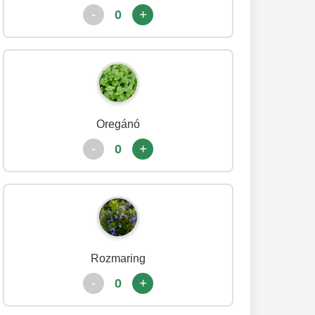
-
+
0
Oregánó
-
+
0
Rozmaring
-
+
0