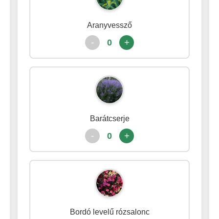
Aranyvessző
-
+
0
Barátcserje
-
+
0
Bordó levelű rózsalonc