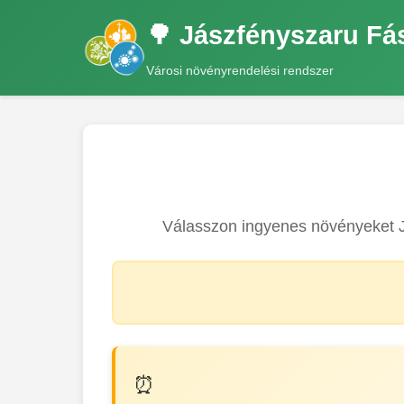
🌳 Jászfényszaru Fá
Városi növényrendelési rendszer
Válasszon ingyenes növényeket J
⏰