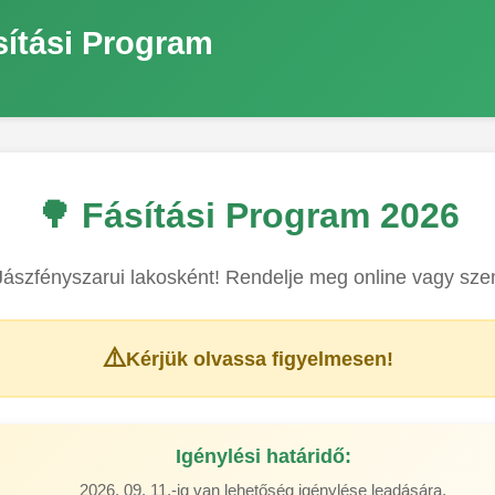
sítási Program
🌳 Fásítási Program 2026
ászfényszarui lakosként! Rendelje meg online vagy sz
⚠️
Kérjük olvassa figyelmesen!
Igénylési határidő:
2026. 09. 11.-ig van lehetőség igénylése leadására.