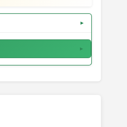
▼
▼
juk értesíteni a további tennivalókkal
aximum 2 darab
0/2
csak 1db-ot igényelt.
0/3
dható le. Ha több igénylés érkezik azonos
0/4
db/lakcím)
⚠️