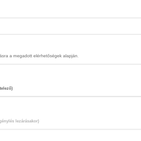
Igénylés lezárása
Hivatal elvégzi
e és megszerveztük az átadást, az átvételi információkat elküldjük e-
ahogy igényléskor rögzítésre került.
tásra a megadott elérhetőségek alapján.
telező)
igénylés lezárásakor)